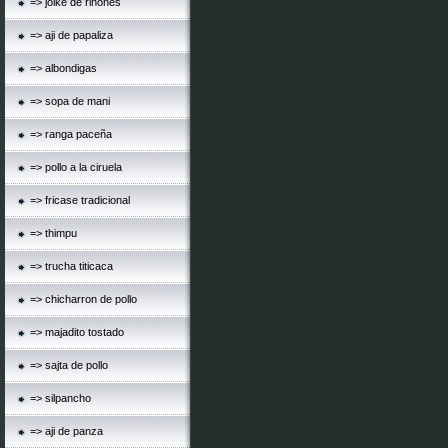
=> jolke de riñones
=> aji de papaliza
=> albondigas
=> sopa de mani
=> ranga paceña
=> pollo a la ciruela
=> fricase tradicional
=> thimpu
=> trucha titicaca
=> chicharron de pollo
=> majadito tostado
=> sajta de pollo
=> silpancho
=> aji de panza