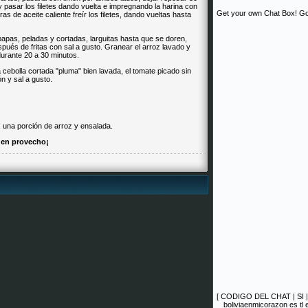
y pasar los filetes dando vuelta e impregnando la harina con
Get your own Chat Box!
Go
 de aceite caliente freír los filetes, dando vueltas hasta
 papas, peladas y cortadas, larguitas hasta que se doren,
ués de fritas con sal a gusto. Granear el arroz lavado y
durante 20 a 30 minutos.
a cebolla cortada "pluma" bien lavada, el tomate picado sin
n y sal a gusto.
s, una porción de arroz y ensalada.
en provecho¡
[
CODIGO DEL CHAT
|
SI
boliviaenmicorazon es tl