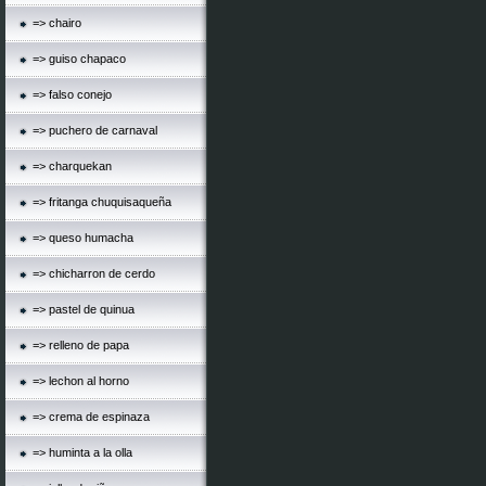
=> chairo
=> guiso chapaco
=> falso conejo
=> puchero de carnaval
=> charquekan
=> fritanga chuquisaqueña
=> queso humacha
=> chicharron de cerdo
=> pastel de quinua
=> relleno de papa
=> lechon al horno
=> crema de espinaza
=> huminta a la olla