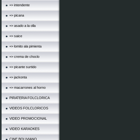
=> intendente
=> picana
=> asado a la olla
=> saice
=> lomito ala pimienta
=> crema de choclo
=> picante surtido
=> jackonta
=> macarrones al horno
PIRATERIA FOLCLORICA
VIDEOS FOLCLORICOS
VIDEO PROMOCIONAL
VIDEO KARAOKES
CINE BOLIVIANO