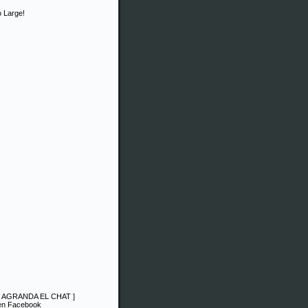
 Large!
|
AGRANDA EL CHAT
]
 en Facebook