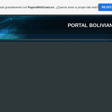
REGÍS
reado gratuitamente con
PaginaWebGratis.es
. ¿Quieres tener tu propio sitio web?
PORTAL BOLIVIA