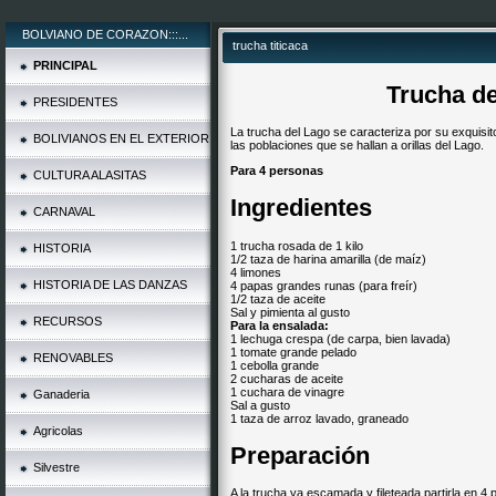
BOLVIANO DE CORAZON:::...
trucha titicaca
PRINCIPAL
Trucha de
PRESIDENTES
La trucha del Lago se caracteriza por su exquisito 
BOLIVIANOS EN EL EXTERIOR
las poblaciones que se hallan a orillas del Lago.
Para 4 personas
CULTURA ALASITAS
Ingredientes
CARNAVAL
1 trucha rosada de 1 kilo
HISTORIA
1/2 taza de harina amarilla (de maíz)
4 limones
HISTORIA DE LAS DANZAS
4 papas grandes runas (para freír)
1/2 taza de aceite
Sal y pimienta al gusto
RECURSOS
Para la ensalada:
1 lechuga crespa (de carpa, bien lavada)
1 tomate grande pelado
RENOVABLES
1 cebolla grande
2 cucharas de aceite
1 cuchara de vinagre
Ganaderia
Sal a gusto
1 taza de arroz lavado, graneado
Agricolas
Preparación
Silvestre
A la trucha ya escamada y fileteada partirla en 4