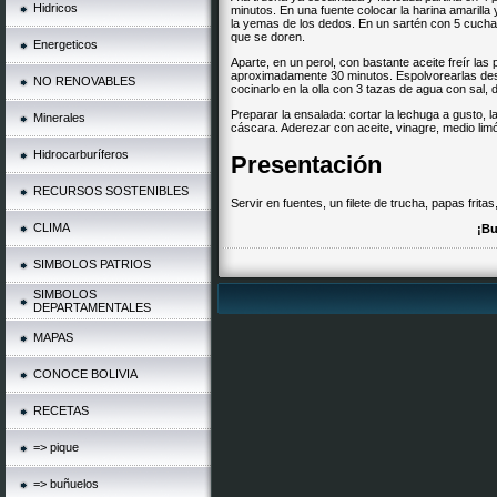
Hidricos
minutos. En una fuente colocar la harina amarilla 
la yemas de los dedos. En un sartén con 5 cucharas
que se doren.
Energeticos
Aparte, en un perol, con bastante aceite freír las
aproximadamente 30 minutos. Espolvorearlas desp
NO RENOVABLES
cocinarlo en la olla con 3 tazas de agua con sal, 
Preparar la ensalada: cortar la lechuga a gusto, l
Minerales
cáscara. Aderezar con aceite, vinagre, medio limó
Hidrocarburíferos
Presentación
RECURSOS SOSTENIBLES
Servir en fuentes, un filete de trucha, papas frita
CLIMA
¡Bu
SIMBOLOS PATRIOS
SIMBOLOS
DEPARTAMENTALES
MAPAS
CONOCE BOLIVIA
RECETAS
=> pique
=> buñuelos