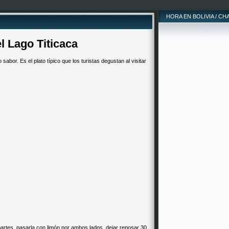
HORA EN BOLIVIA / CH
l Lago Titicaca
sabor. Es el plato típico que los turistas degustan al visitar
 partes, pasarla con limón por ambos lados, dejar reposar 30