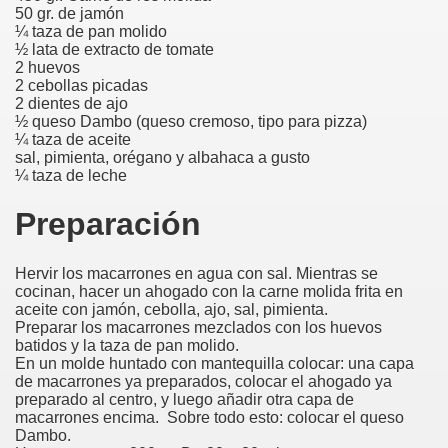
50 gr. de jamón
¼ taza de pan molido
½ lata de extracto de tomate
2 huevos
2 cebollas picadas
2 dientes de ajo
½ queso Dambo (queso cremoso, tipo para pizza)
¼ taza de aceite
sal, pimienta, orégano y albahaca a gusto
¼ taza de leche
Preparación
Hervir los macarrones en agua con sal. Mientras se
cocinan, hacer un ahogado con la carne molida frita en
aceite con jamón, cebolla, ajo, sal, pimienta.
Preparar los macarrones mezclados con los huevos
batidos y la taza de pan molido.
En un molde huntado con mantequilla colocar: una capa
de macarrones ya preparados, colocar el ahogado ya
preparado al centro, y luego añadir otra capa de
macarrones encima. Sobre todo esto: colocar el queso
Dambo.