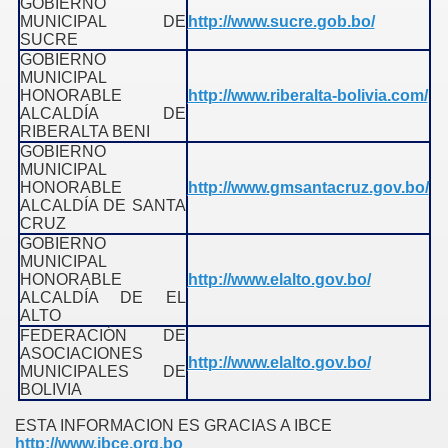
GOBIERNO
MUNICIPAL DE
http://www.sucre.gob.bo/
SUCRE
GOBIERNO
MUNICIPAL
HONORABLE
http://www.riberalta-bolivia.com/
ALCALDÍA DE
RIBERALTA BENI
GOBIERNO
MUNICIPAL
HONORABLE
http://www.gmsantacruz.gov.bo/
ALCALDÍA DE SANTA
CRUZ
GOBIERNO
MUNICIPAL
HONORABLE
http://www.elalto.gov.bo/
ALCALDÍA DE EL
ALTO
FEDERACIÓN DE
ASOCIACIONES
http://www.elalto.gov.bo/
MUNICIPALES DE
BOLIVIA
ESTA INFORMACION ES GRACIAS A IBCE
http://www.ibce.org.bo