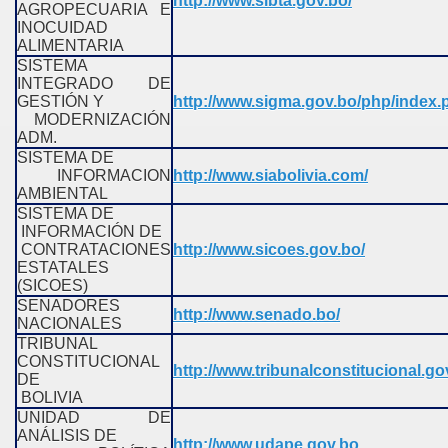
http://www.sibta.gov.bo/
AGROPECUARIA E
INOCUIDAD
ALIMENTARIA
SISTEMA
INTEGRADO DE
GESTIÓN Y
http://www.sigma.gov.bo/php/index.
MODERNIZACIÓN
ADM.
SISTEMA DE
INFORMACION
http://www.siabolivia.com/
AMBIENTAL
SISTEMA DE
INFORMACIÓN DE
CONTRATACIONES
http://www.sicoes.gov.bo/
ESTATALES
(SICOES)
SENADORES
http://www.senado.bo/
NACIONALES
TRIBUNAL
CONSTITUCIONAL
http://www.tribunalconstitucional.go
DE
BOLIVIA
UNIDAD DE
ANÁLISIS DE
http://www.udape.gov.bo