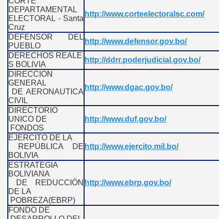
CORTE
DEPARTAMENTAL
http://www.corteelectoralsc.com/
ELECTORAL - Santa
Cruz
DEFENSOR DEL
http://www.defensor.gov.bo/
PUEBLO
DERECHOS REALE
http://ddrr.poderjudicial.gov.bo/
S BOLIVIA
DIRECCION
GENERAL
http://www.dgac.gov.bo/
DE AERONAUTICA
CIVIL
DIRECTORIO
UNICO DE
http://www.duf.gov.bo/
FONDOS
EJERCITO DE LA
REPÚBLICA DE
http://www.ejercito.mil.bo/
BOLIVIA
ESTRATEGIA
BOLIVIANA
DE REDUCCIÓN
http://www.ebrp.gov.bo/
DE LA
POBREZA(EBRP)
FONDO DE
DESARROLLO DEL