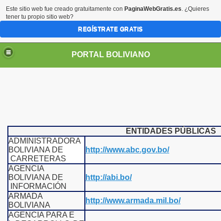
Este sitio web fue creado gratuitamente con
PaginaWebGratis.es
. ¿Quieres
tener tu propio sitio web?
REGÍSTRATE GRATIS
PORTAL BOLIVIANO
ENTIDADES PÚBLICAS
ADMINISTRADORA
BOLIVIANA DE
http://www.abc.gov.bo/
CARRETERAS
AGENCIA
BOLIVIANA DE
http://abi.bo/
INFORMACIÓN
ARMADA
http://www.armada.mil.bo/
BOLIVIANA
AGENCIA PARA E