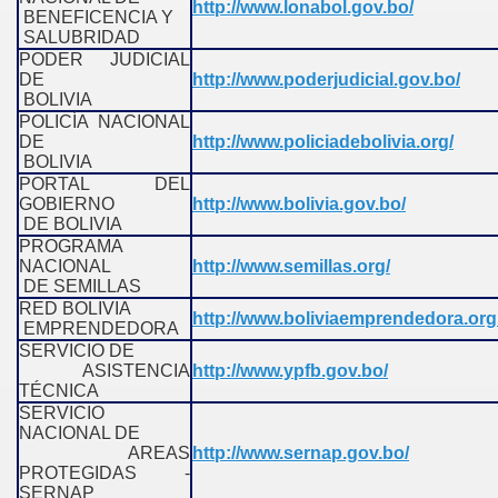
http://www.lonabol.gov.bo/
BENEFICENCIA Y
SALUBRIDAD
PODER JUDICIAL
DE
http://www.poderjudicial.gov.bo/
BOLIVIA
POLICÍA NACIONAL
DE
http://www.policiadebolivia.org/
BOLIVIA
PORTAL DEL
GOBIERNO
http://www.bolivia.gov.bo/
DE BOLIVIA
PROGRAMA
NACIONAL
http://www.semillas.org/
DE SEMILLAS
RED BOLIVIA
http://www.boliviaemprendedora.org
EMPRENDEDORA
SERVICIO DE
ASISTENCIA
http://www.ypfb.gov.bo/
TÉCNICA
SERVICIO
NACIONAL DE
AREAS
http://www.sernap.gov.bo/
PROTEGIDAS -
SERNAP