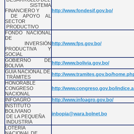
SISTEMA
FINANCIERO Y
http://www.fondesif.gov.bo/
DE APOYO AL
SECTOR
PRODUCTIVO
FONDO NACIONAL
DE
INVERSIÓN
http://www.fps.gov.bo/
PRODUCTIVA Y
SOCIAL
GOBIERNO DE
http://www.bolivia.gov.bo/
BOLIVIA
GUIA NACIONAL DE
http://www.tramites.gov.bo/home.ph
TRÁMITES
HONORABLE
CONGRESO
http://www.congreso.gov.bo/indice.
NACIONAL
INFOAGRO
http://www.infoagro.gov.bo/
INSTITUTO
BOLIVIANO
inbopia@wara.bolnet.bo
DE LA PEQUEÑA
INDUSTRIA
LOTERÍA
NACIONAL DE