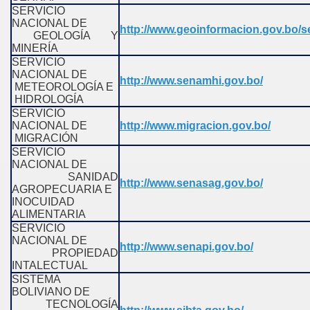
SERVICIO
NACIONAL DE
http://www.geoinformacion.gov.bo/
GEOLOGÍA Y
MINERÍA
SERVICIO
NACIONAL DE
http://www.senamhi.gov.bo/
METEOROLOGÍA E
HIDROLOGÍA
SERVICIO
NACIONAL DE
http://www.migracion.gov.bo/
MIGRACIÓN
SERVICIO
NACIONAL DE
SANIDAD
http://www.senasag.gov.bo/
AGROPECUARIA E
INOCUIDAD
ALIMENTARIA
SERVICIO
NACIONAL DE
http://www.senapi.gov.bo/
PROPIEDAD
INTALECTUAL
SISTEMA
BOLIVIANO DE
TECNOLOGÍA