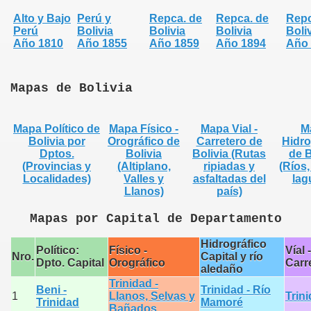
Alto y Bajo
Perú y
Repca. de
Repca. de
Repc
Perú
Bolivia
Bolivia
Bolivia
Boli
Año 1810
Año 1855
Año 1859
Año 1894
Año 
Mapas de Bolivia
Mapa Político de
Mapa Físico -
Mapa Vial -
M
Bolivia por
Orográfico de
Carretero de
Hidro
Dptos.
Bolivia
Bolivia (Rutas
de B
(Provincias y
(Altiplano,
ripiadas y
(Ríos,
Localidades)
Valles y
asfaltadas del
lag
Llanos)
país)
Mapas por Capital de Departamento
Hidrográfico
Político:
Físico -
Víal -
Nro.
Capital y río
Dpto. Capital
Orográfico
Carr
aledaño
Trinidad -
Beni -
Trinidad - Río
1
Llanos, Selvas y
Trin
Trinidad
Mamoré
Bañados