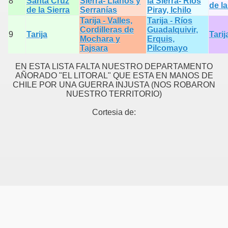
8
Santa Cruz
Sierra- Llanos y
la Sierra- Ríos
de la
de la Sierra
Serranías
Piray, Ichilo
Tarija - Valles,
Tarija - Ríos
Cordilleras de
Guadalquivir,
9
Tarija
Tarij
Mochara y
Erquis,
Tajsara
Pilcomayo
EN ESTA LISTA FALTA NUESTRO DEPARTAMENTO
AÑORADO "EL LITORAL" QUE ESTA EN MANOS DE
CHILE POR UNA GUERRA INJUSTA (NOS ROBARON
NUESTRO TERRITORIO)
Cortesia de: