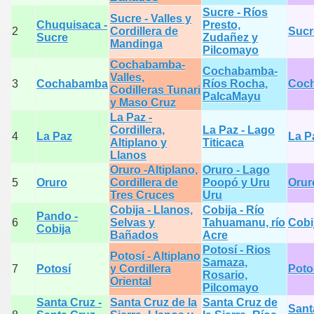
Sucre - Ríos
Sucre - Valles y
Chuquisaca -
Presto,
2
Cordillera de
Sucr
Sucre
Zudañez y
Mandinga
Pilcomayo
Cochabamba-
Cochabamba-
Valles,
3
Cochabamba
Ríos Rocha,
Coc
Codilleras Tunari
PalcaMayu
y Maso Cruz
La Paz -
Cordillera,
La Paz - Lago
4
La Paz
La P
Altiplano y
Titicaca
Llanos
Oruro -Altiplano,
Oruro - Lago
5
Oruro
Cordillera de
Poopó y Uru
Orur
Tres Cruces
Uru
Cobija - Llanos,
Cobija - Río
Pando -
6
Selvas y
Tahuamanu, río
Cobi
Cobija
Bañados
Acre
Potosí - Rios
Potosí - Altiplano
Samaza,
7
Potosí
y Cordillera
Poto
Rosario,
Oriental
Pilcomayo
Santa Cruz -
Santa Cruz de la
Santa Cruz de
Sant