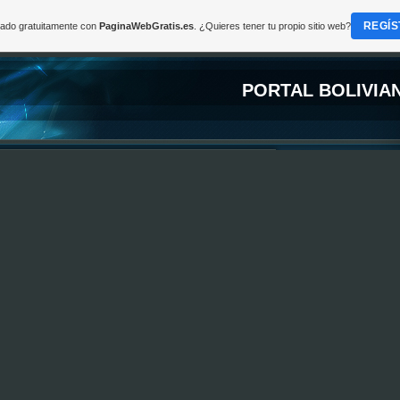
REGÍS
reado gratuitamente con
PaginaWebGratis.es
. ¿Quieres tener tu propio sitio web?
PORTAL BOLIVIA