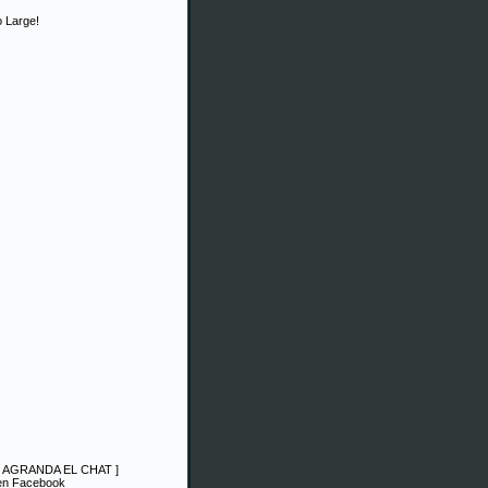
 Large!
|
AGRANDA EL CHAT
]
 en Facebook