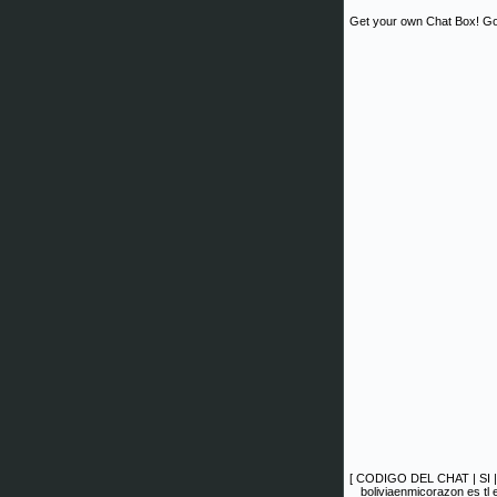
Get your own Chat Box!
Go
[
CODIGO DEL CHAT
|
SI
boliviaenmicorazon es tl