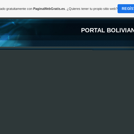
REGÍS
reado gratuitamente con
PaginaWebGratis.es
. ¿Quieres tener tu propio sitio web?
PORTAL BOLIVIA