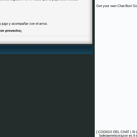
Get your own Chat Box!
Go
su jugo y acompañar con el arroz.
en provecho¡
[
CODIGO DEL CHAT
|
SI
boliviaenmicorazon es tl