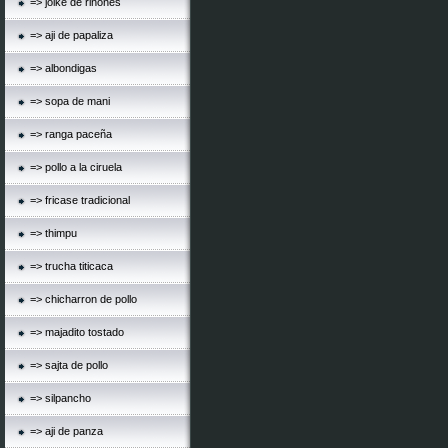
=> jolke de riñones
=> aji de papaliza
=> albondigas
=> sopa de mani
=> ranga paceña
=> pollo a la ciruela
=> fricase tradicional
=> thimpu
=> trucha titicaca
=> chicharron de pollo
=> majadito tostado
=> sajta de pollo
=> silpancho
=> aji de panza