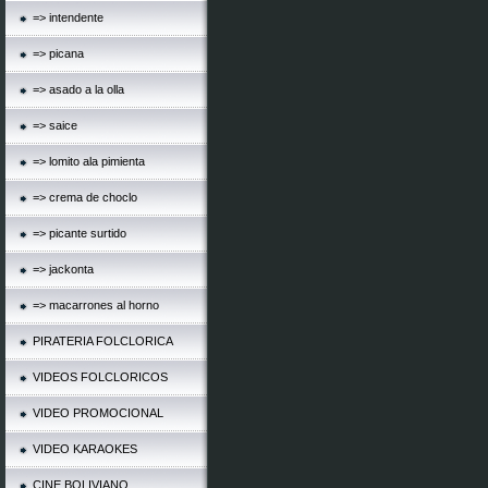
=> intendente
=> picana
=> asado a la olla
=> saice
=> lomito ala pimienta
=> crema de choclo
=> picante surtido
=> jackonta
=> macarrones al horno
PIRATERIA FOLCLORICA
VIDEOS FOLCLORICOS
VIDEO PROMOCIONAL
VIDEO KARAOKES
CINE BOLIVIANO