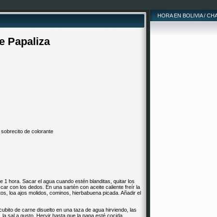
HORA EN BOLIVIA / CH
de Papaliza
 sobrecito de colorante
e 1 hora. Sacar el agua cuando estén blanditas, quitar los
izcar con los dedos. En una sartén con aceite caliente freír la
tos, loa ajos molidos, cominos, hierbabuena picada. Añadir el
 cubito de carne disuelto en una taza de agua hirviendo, las
, la sal a gusto. Hervir hasta que la papa esté cocida.