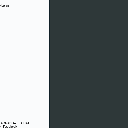
 Large!
|
AGRANDA EL CHAT
]
 en Facebook