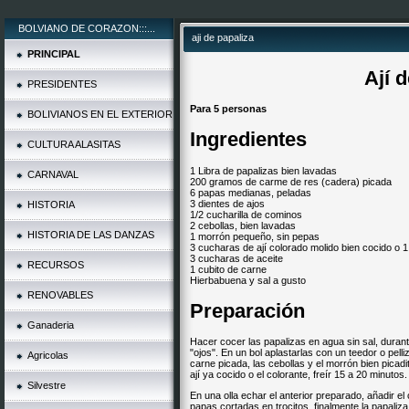
BOLVIANO DE CORAZON:::...
aji de papaliza
PRINCIPAL
Ají 
PRESIDENTES
Para 5 personas
BOLIVIANOS EN EL EXTERIOR
Ingredientes
CULTURA ALASITAS
1 Libra de papalizas bien lavadas
CARNAVAL
200 gramos de carme de res (cadera) picada
6 papas medianas, peladas
3 dientes de ajos
HISTORIA
1/2 cucharilla de cominos
2 cebollas, bien lavadas
HISTORIA DE LAS DANZAS
1 morrón pequeño, sin pepas
3 cucharas de ají colorado molido bien cocido o 1
3 cucharas de aceite
RECURSOS
1 cubito de carne
Hierbabuena y sal a gusto
RENOVABLES
Preparación
Ganaderia
Hacer cocer las papalizas en agua sin sal, durant
"ojos". En un bol aplastarlas con un te­edor o pell
Agricolas
carne picada, las cebollas y el morrón bien picadi
ají ya cocido o el colorante, freír 15 a 20 minutos.
Silvestre
En una olla echar el anterior preparado, añadir el
papas cortadas en trocitos, finalmente la papaliza