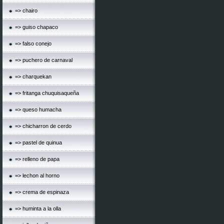
=> chairo
=> guiso chapaco
=> falso conejo
=> puchero de carnaval
=> charquekan
=> fritanga chuquisaqueña
=> queso humacha
=> chicharron de cerdo
=> pastel de quinua
=> relleno de papa
=> lechon al horno
=> crema de espinaza
=> huminta a la olla