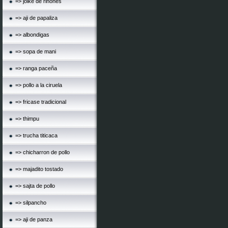
=> jolke de riñones
=> aji de papaliza
=> albondigas
=> sopa de mani
=> ranga paceña
=> pollo a la ciruela
=> fricase tradicional
=> thimpu
=> trucha titicaca
=> chicharron de pollo
=> majadito tostado
=> sajta de pollo
=> silpancho
=> aji de panza