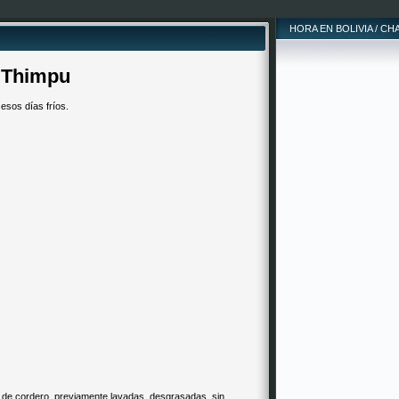
HORA EN BOLIVIA / CH
 Thimpu
esos días fríos.
nas de cordero, previamente lavadas, desgrasadas, sin