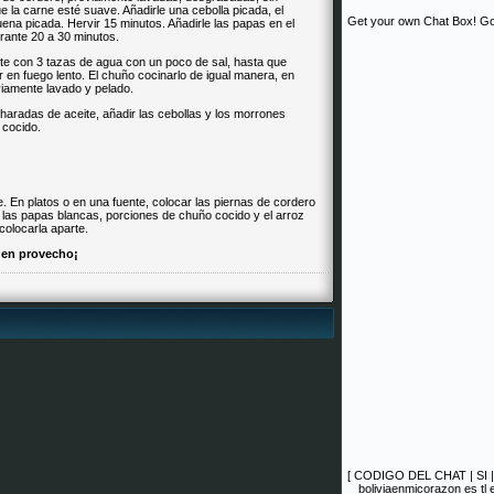
e la carne esté suave. Añadirle una cebolla picada, el
Get your own Chat Box!
Go
ena picada. Hervir 15 minutos. Añadirle las papas en el
rante 20 a 30 minutos.
ente con 3 tazas de agua con un poco de sal, hasta que
 en fuego lento. El chuño cocinarlo de igual manera, en
viamente lavado y pelado.
charadas de aceite, añadir las cebollas y los morrones
 cocido.
e. En platos o en una fuente, colocar las piernas de cordero
n las papas blancas, porciones de chuño cocido y el arroz
colocarla aparte.
en provecho¡
[
CODIGO DEL CHAT
|
SI
boliviaenmicorazon es tl