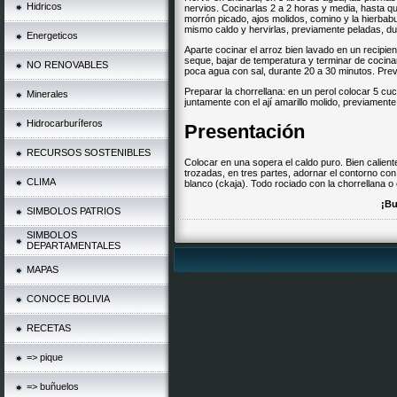
Hidricos
nervios. Cocinarlas 2 a 2 horas y media, hasta qu
morrón picado, ajos molidos, comino y la hierbabu
mismo caldo y hervirlas, previamente peladas, du
Energeticos
Aparte cocinar el arroz bien lavado en un recipi
seque, bajar de temperatura y terminar de cocinar
NO RENOVABLES
poca agua con sal, durante 20 a 30 minutos. Pre
Preparar la chorrellana: en un perol colocar 5 cu
Minerales
juntamente con el ají amarillo molido, previamente
Hidrocarburíferos
Presentación
RECURSOS SOSTENIBLES
Colocar en una sopera el caldo puro. Bien calient
trozadas, en tres partes, adornar el contorno co
CLIMA
blanco (ckaja). Todo rociado con la chorrellana o 
¡Bu
SIMBOLOS PATRIOS
SIMBOLOS
DEPARTAMENTALES
MAPAS
CONOCE BOLIVIA
RECETAS
=> pique
=> buñuelos