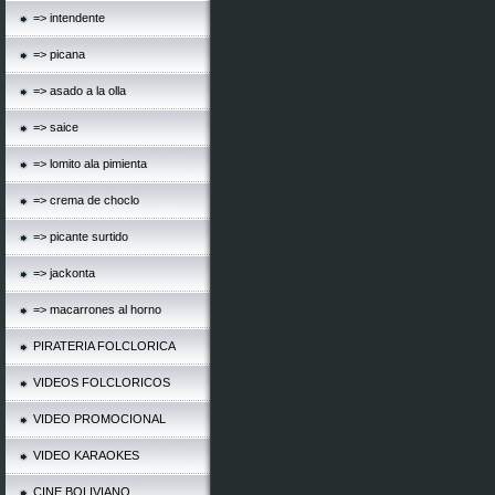
=> intendente
=> picana
=> asado a la olla
=> saice
=> lomito ala pimienta
=> crema de choclo
=> picante surtido
=> jackonta
=> macarrones al horno
PIRATERIA FOLCLORICA
VIDEOS FOLCLORICOS
VIDEO PROMOCIONAL
VIDEO KARAOKES
CINE BOLIVIANO