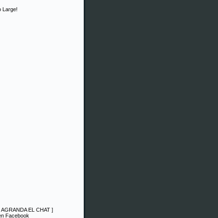
 Large!
|
AGRANDA EL CHAT
]
 en Facebook