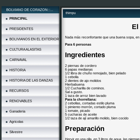
BOLVIANO DE CORAZON:::...
thimpu
PRINCIPAL
El
PRESIDENTES
Nada más reconfortante que una buena sopa, en 
BOLIVIANOS EN EL EXTERIOR
Para 6 personas
CULTURA ALASITAS
Ingredientes
CARNAVAL
2 piernas de cordero
6 papas medianas
HISTORIA
1/2 libra de chuño remojado, bien pelado
1 cebolla
HISTORIA DE LAS DANZAS
2 dientes de ajo molidos
Hierbabuena
1/2 Cucharilla de cominos.
RECURSOS
Sal a gusto.
1 taza de arroz bien lavado
Para la chorrellana:
RENOVABLES
2 cebollas, cortadas estilo pluma
1 pimiento morrón, cortado pluma
1 tomate, picado
Ganaderia
5 cucharas de aceite
1/2 taza de ají amarillo molido, bien cocido
Agricolas
Preparación
Silvestre
Hervir en una olla, en 3 litros de agua, las pier