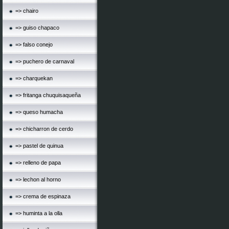
=> chairo
=> guiso chapaco
=> falso conejo
=> puchero de carnaval
=> charquekan
=> fritanga chuquisaqueña
=> queso humacha
=> chicharron de cerdo
=> pastel de quinua
=> relleno de papa
=> lechon al horno
=> crema de espinaza
=> huminta a la olla