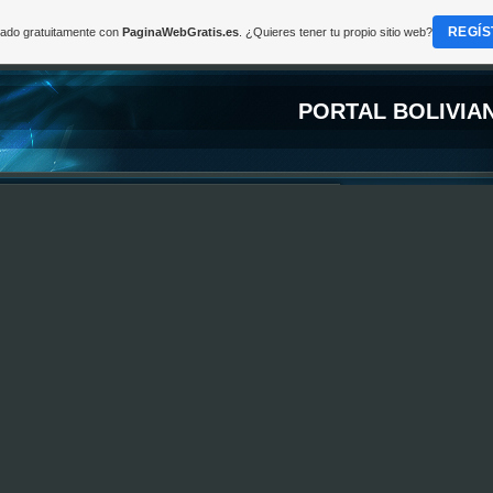
REGÍS
reado gratuitamente con
PaginaWebGratis.es
. ¿Quieres tener tu propio sitio web?
PORTAL BOLIVIA