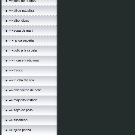
=> jolke de riñones
=> aji de papaliza
=> albondigas
=> sopa de mani
=> ranga paceña
=> pollo a la ciruela
=> fricase tradicional
=> thimpu
=> trucha titicaca
=> chicharron de pollo
=> majadito tostado
=> sajta de pollo
=> silpancho
=> aji de panza