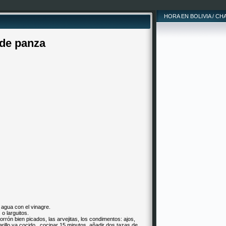
HORA EN BOLIVIA / CH
 de panza
 agua con el vinagre.
o larguitos.
morrón bien picados, las arvejitas, los condimentos: ajos,
rillo ya cocido,. cocinar 15 minutos, añadir dos tazas de