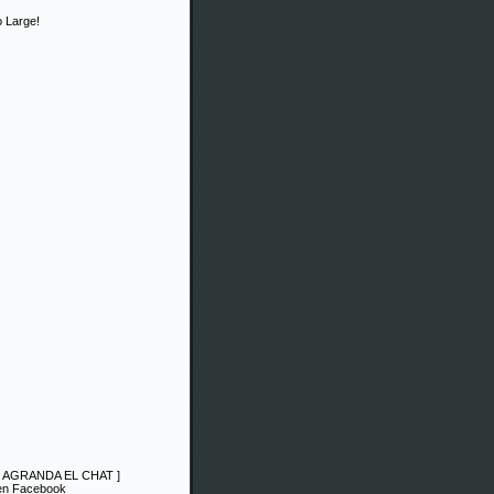
 Large!
|
AGRANDA EL CHAT
]
 en Facebook