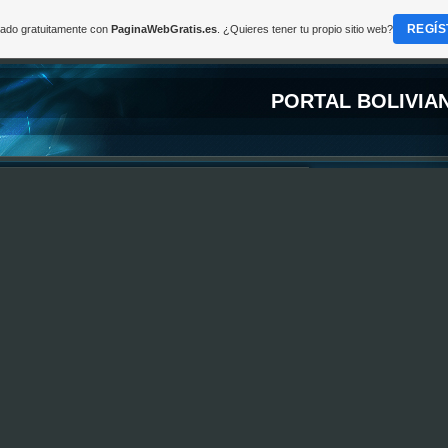
REGÍS
reado gratuitamente con
PaginaWebGratis.es
. ¿Quieres tener tu propio sitio web?
PORTAL BOLIVIA