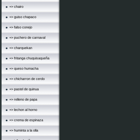
=> chairo
=> guiso chapaco
=> falso conejo
=> puchero de carnaval
=> charquekan
=> fritanga chuquisaqueña
=> queso humacha
=> chicharron de cerdo
=> pastel de quinua
=> relleno de papa
=> lechon al horno
=> crema de espinaza
=> huminta a la olla