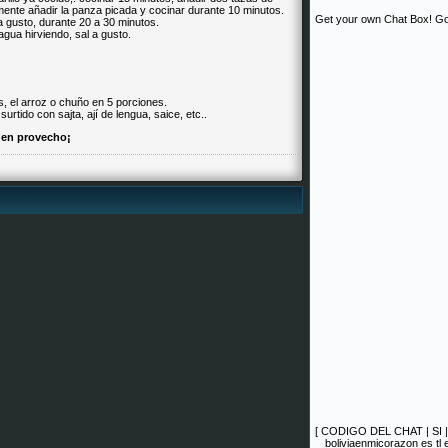
almente añadir la panza picada y cocinar durante 10 minutos.
Get your own Chat Box!
Go
a gusto, durante 20 a 30 minutos.
gua hirviendo, sal a gusto.
s, el arroz o chuño en 5 porciones.
urtido con sajta, ají de lengua, saice, etc..
en provecho¡
[
CODIGO DEL CHAT
|
SI
boliviaenmicorazon es tl