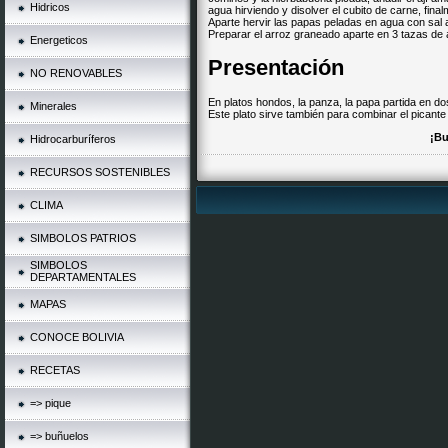
Hidricos
agua hirviendo y disolver el cubito de carne, fin
Aparte hervir las papas peladas en agua con sal 
Preparar el arroz graneado aparte en 3 tazas de a
Energeticos
Presentación
NO RENOVABLES
En platos hondos, la panza, la papa partida en do
Minerales
Este plato sirve también para combinar el picante s
¡Bu
Hidrocarburíferos
RECURSOS SOSTENIBLES
CLIMA
SIMBOLOS PATRIOS
SIMBOLOS
DEPARTAMENTALES
MAPAS
CONOCE BOLIVIA
RECETAS
=> pique
=> buñuelos