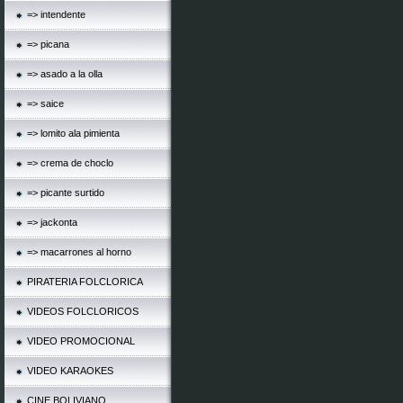
=> intendente
=> picana
=> asado a la olla
=> saice
=> lomito ala pimienta
=> crema de choclo
=> picante surtido
=> jackonta
=> macarrones al horno
PIRATERIA FOLCLORICA
VIDEOS FOLCLORICOS
VIDEO PROMOCIONAL
VIDEO KARAOKES
CINE BOLIVIANO