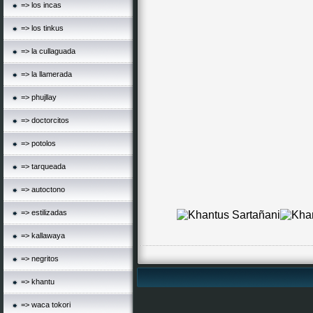
=> los incas
=> los tinkus
=> la cullaguada
=> la llamerada
=> phujllay
=> doctorcitos
=> potolos
=> tarqueada
=> autoctono
=> estilizadas
=> kallawaya
=> negritos
=> khantu
=> waca tokori