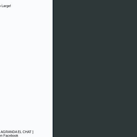
 Large!
|
AGRANDA EL CHAT
]
 en Facebook