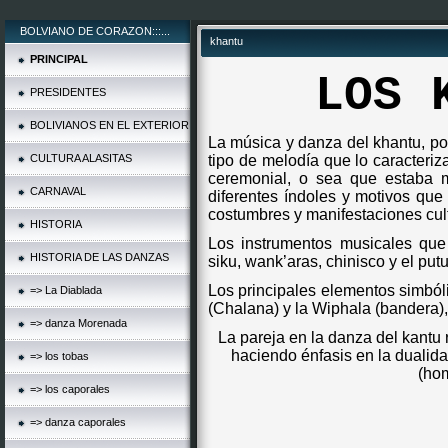
BOLVIANO DE CORAZON:::...
khantu
PRINCIPAL
LOS 
PRESIDENTES
BOLIVIANOS EN EL EXTERIOR
La música y danza del khantu, por 
CULTURA ALASITAS
tipo de melodía que lo caracteriz
ceremonial, o sea que estaba m
CARNAVAL
diferentes índoles y motivos que
costumbres y manifestaciones cul
HISTORIA
Los instrumentos musicales que
HISTORIA DE LAS DANZAS
siku, wank’aras, chinisco y el putu
Los principales elementos simbóli
=> La Diablada
(Chalana) y la Wiphala (bandera),
=> danza Morenada
La pareja en la danza del kantu 
haciendo énfasis en la dualid
=> los tobas
(ho
=> los caporales
=> danza caporales