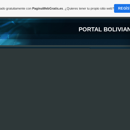
REGÍS
reado gratuitamente con
PaginaWebGratis.es
. ¿Quieres tener tu propio sitio web?
PORTAL BOLIVIA