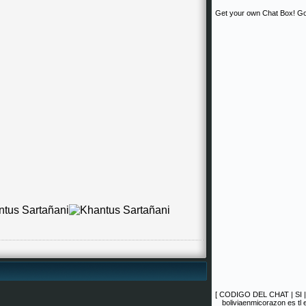
Get your own Chat Box!
Go
[
CODIGO DEL CHAT
|
SI
boliviaenmicorazon es tl