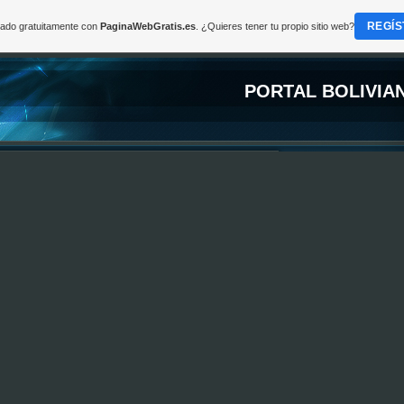
REGÍS
reado gratuitamente con
PaginaWebGratis.es
. ¿Quieres tener tu propio sitio web?
PORTAL BOLIVIA