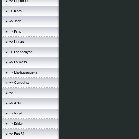
=> Doctor jet
=> Icaro
=> Jade
=> Kimo
=> Llegas
=> Los tocayos
=> Loukass
=> Maldita jaqueka
=> Quirquiña
=> 7
=> 4PM
=> Angel
=> Bridgit
=> Bus 31