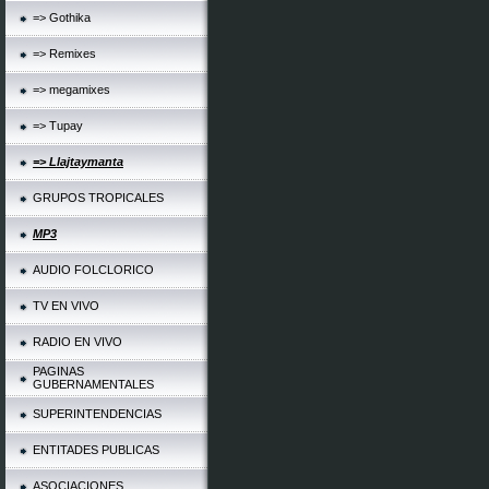
=> Gothika
=> Remixes
=> megamixes
=> Tupay
=> Llajtaymanta
GRUPOS TROPICALES
MP3
AUDIO FOLCLORICO
TV EN VIVO
RADIO EN VIVO
PAGINAS
GUBERNAMENTALES
SUPERINTENDENCIAS
ENTITADES PUBLICAS
ASOCIACIONES