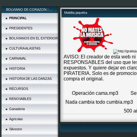
BOLVIANO DE CORAZON:::...
Maldita jaqueka
PRINCIPAL
PRESIDENTES
BOLIVIANOS EN EL EXTERIOR
CULTURA ALASITAS
AVISO: El creador de esta web ni
CARNAVAL
RESPONSABLES del uso que les p
expuestos. Y quiere dejar en c
HISTORIA
PIRATERIA. Solo es de promociona
compra el original.
HISTORIA DE LAS DANZAS
RECURSOS
Operación cama.mp3
Se
RENOVABLES
Nada cambia todo cumbia.mp3
Ganaderia
500 a
Agricolas
Silvestre