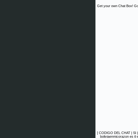
Get your own Chat Box!
Go
[
CODIGO DEL CHAT
|
SI
boliviaenmicorazon es tl