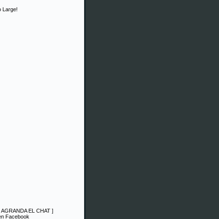
 Large!
|
AGRANDA EL CHAT
]
 en Facebook