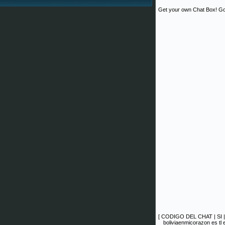
Get your own Chat Box!
Go
[
CODIGO DEL CHAT
|
SI
boliviaenmicorazon es tl