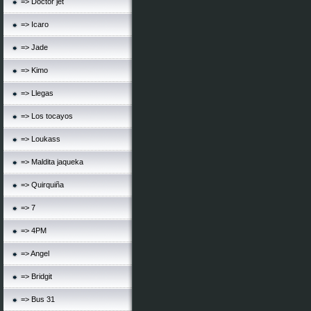
=> Doctor jet
=> Icaro
=> Jade
=> Kimo
=> Llegas
=> Los tocayos
=> Loukass
=> Maldita jaqueka
=> Quirquiña
=> 7
=> 4PM
=> Angel
=> Bridgit
=> Bus 31