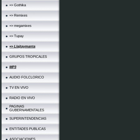
=> Gothika
=> Remixes
=> megamixes
=> Tupay
=> Llajtaymanta
GRUPOS TROPICALES
MP3
AUDIO FOLCLORICO
TV EN VIVO
RADIO EN VIVO
PAGINAS
GUBERNAMENTALES
SUPERINTENDENCIAS
ENTITADES PUBLICAS
ASOCIACIONES