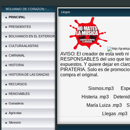
BOLVIANO DE CORAZON:::...
Llegas
PRINCIPAL
PRESIDENTES
BOLIVIANOS EN EL EXTERIOR
CULTURA ALASITAS
AVISO: El creador de esta web ni
CARNAVAL
RESPONSABLES del uso que les p
expuestos. Y quiere dejar en c
HISTORIA
PIRATERIA. Solo es de promociona
compra el original.
HISTORIA DE LAS DANZAS
RECURSOS
Sismos.mp3
Espe
RENOVABLES
Histeria .mp3
Detenid
Ganaderia
María Luiza .mp3
S
Agricolas
Llegas .mp3
Silvestre