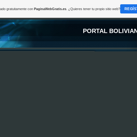
REGÍS
reado gratuitamente con
PaginaWebGratis.es
. ¿Quieres tener tu propio sitio web?
PORTAL BOLIVIA