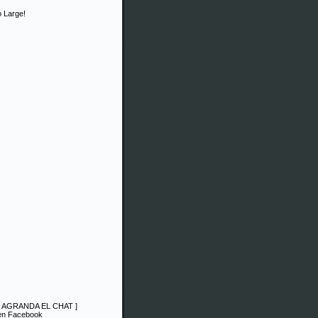
 Large!
|
AGRANDA EL CHAT
]
 en Facebook