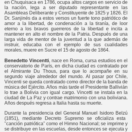
en Chuquisaca en 1786, ocupa altos cargos en servicio de
la nación, lega a ser diputado representante en las
Asambleas Deliberante y Constituyente de 1825 y 1826. El
Dr. Sanjinés da a estos versos un fuerte tono patriótico de
amor a la libertad, de condenación a la tiranía, de loor
eterno a los bravos guerreros de la libertad e incita a
mantener en alto el nombre de la Patria. Después de una
larga vida de mentor de la juventud a la que además de
instruir, educaba con el ejemplo de sus cualidades
morales, muere en Sucre el 15 de agosto de 1864.
Benedetto Vincentti
, nace en Roma, cursa estudios en el
conservatorio de París, en dicha ciudad es contratado por
el Almirante Du Thous, para que lo acompañe en su
segundo viaje alrededor del mundo. Al pasar por Chile,
Vincenti se queda contratado como director de la banda de
música del Ejército. Años más tarde el Presidente Ballivián
lo trae a Bolivia con igual cargo. Vincetti se instala en la
ciudad de La Paz y contrae matrimonio con una boliviana.
Años después regresa a Italia hasta su muerte.
Durante la presidencia del
General Manuel Isidoro Belzú
(1851), mediante Decreto Supremo se oficializa esta
"canción patriótica" como el Himno Nacional; se imprime y
se distribuye en las escuelas, desde entonces se ejecuta y