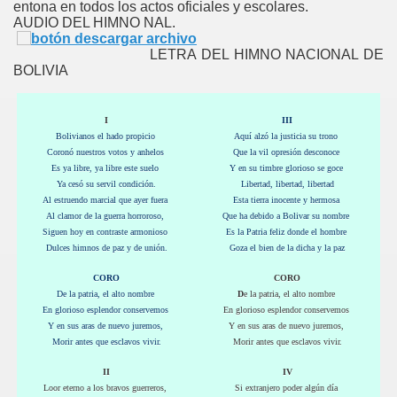
entona en todos los actos oficiales y escolares.
AUDIO DEL HIMNO NAL.
LETRA DEL HIMNO NACIONAL DE
BOLIVIA
I
III
Bolivianos el hado propicio
Aquí alzó la justicia su trono
Coronó nuestros votos y anhelos
Que la vil opresión desconoce
Es ya libre, ya libre este suelo
Y en su timbre glorioso se goce
Ya cesó su servil condición.
Libertad, libertad, libertad
Al estruendo marcial que ayer fuera
Esta tierra inocente y hermosa
Al clamor de la guerra horroroso,
Que ha debido a Bolivar su nombre
Siguen hoy en contraste armonioso
Es la Patria feliz donde el hombre
Dulces himnos de paz y de unión.
Goza el bien de la dicha y la paz
CORO
CORO
De la patria, el alto nombre
D
e la patria, el alto nombre
En glorioso esplendor conservemos
En glorioso esplendor conservemos
Y en sus aras de nuevo juremos,
Y en sus aras de nuevo juremos,
Morir antes que esclavos vivir.
Morir antes que esclavos vivir.
II
IV
Loor eterno a los bravos guerreros,
Si extranjero poder algún día