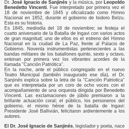
Dr.
José Ignacio de Sanjinés
y la música, por
Leopoldo
Benedetto Vincenti
. Fue interpretado por primera vez el
18 de noviembre de 1845 y oficializado como Himno
Nacional en 1852, durante el gobierno de Isidoro Belzu.
Esta es su historia.
Es 1845, mediodía del 18 de noviembre; se festeja el
cuarto aniversario de la Batalla de Ingavi con varios actos
de gran magnitud; uno de ellos es el estreno del Himno
Nacional en la ciudad de La Paz, frente al Palacio de
Gobierno. Noventa instrumentistas pertenecientes a las
bandas militares de los batallones quinto, sexto y octavo,
entonan por primera vez los vibrantes acordes de la
llamada "Canción Patriótica".
En la noche, ante el público congregado en el nuevo
Teatro Municipal (también inaugurado ese día), el Dr.
Sanjinés explica sobre la letra de la "Canción Patriotica"
que es interpretada por un coro de ocho voces con el
acompañamiento de una orquesta dirigida por Benedetto
Vincenti. Las exclamaciones de júbilo premiaron a la
brillante actuación coral; el público, los personeros del
gobierno, el mismo héroe de la batalla de Ingavi:
Presidente José Ballivián, felicitaron ardientemente a los
autores.
El Dr. José Ignacio de Sanjinés
, legislador y poeta, nace