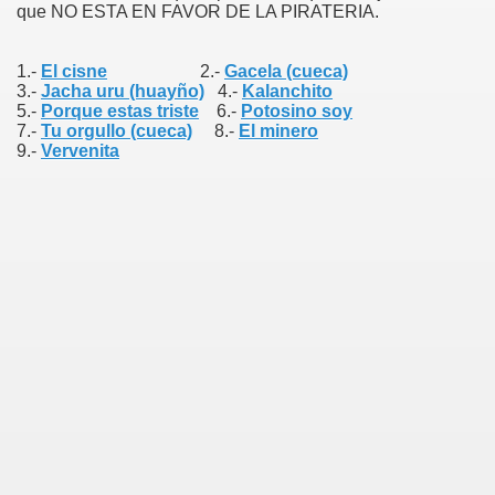
que NO ESTA EN FAVOR DE LA PIRATERIA.
1.-
El cisne
2.-
Gacela (cueca)
3.-
Jacha uru (huayño)
4.-
Kalanchito
5.-
Porque estas triste
6.-
Potosino soy
7.-
Tu orgullo (cueca)
8.-
El minero
9.-
Vervenita