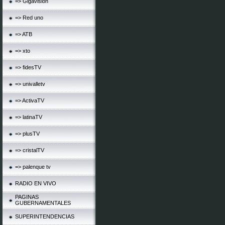
=> Gigavision
=> Red uno
=> ATB
=> xto
=> fidesTV
=> univalletv
=> ActivaTV
=> latinaTV
=> plusTV
=> cristalTV
=> palenque tv
RADIO EN VIVO
PAGINAS
GUBERNAMENTALES
SUPERINTENDENCIAS