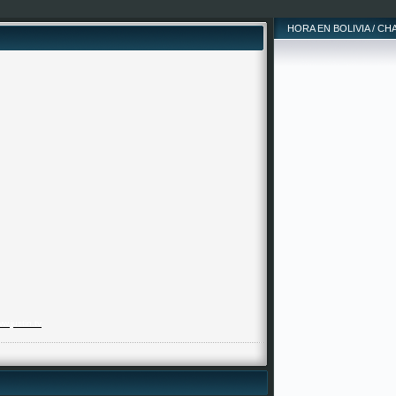
HORA EN BOLIVIA / CH
w.justin.tv