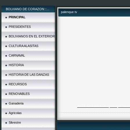
BOLVIANO DE CORAZON:::...
palenque tv
PRINCIPAL
PRESIDENTES
BOLIVIANOS EN EL EXTERIOR
CULTURA ALASITAS
CARNAVAL
HISTORIA
HISTORIA DE LAS DANZAS
RECURSOS
RENOVABLES
Ganaderia
Watch live video from tvpalenque on ww
Agricolas
Silvestre