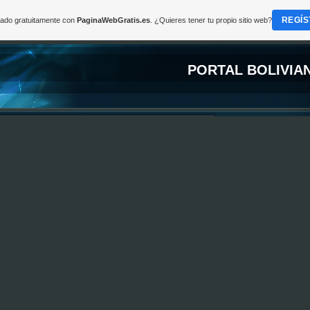
REGÍS
reado gratuitamente con
PaginaWebGratis.es
. ¿Quieres tener tu propio sitio web?
PORTAL BOLIVIA