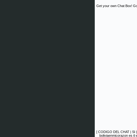
Get your own Chat Box!
Go
[
CODIGO DEL CHAT
|
SI
boliviaenmicorazon es tl