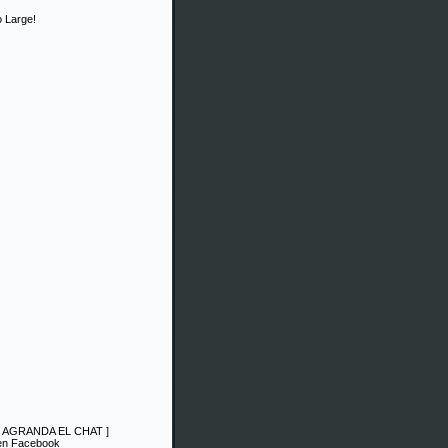
 Large!
|
AGRANDA EL CHAT
]
 en Facebook