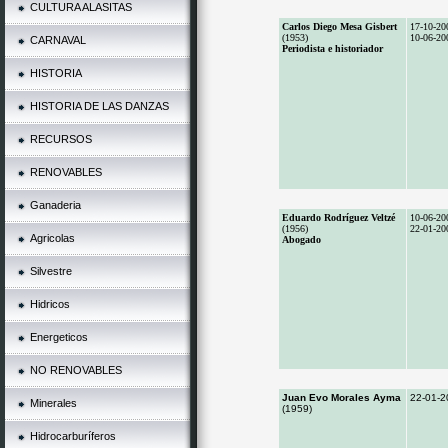
CULTURA ALASITAS
Carlos Diego Mesa Gisbert
17-10-20
(1953)
10-06-20
CARNAVAL
Periodista e historiador
HISTORIA
HISTORIA DE LAS DANZAS
RECURSOS
RENOVABLES
Ganaderia
Eduardo Rodríguez Veltzé
10-06-20
(1956)
22-01-20
Agricolas
Abogado
Silvestre
Hidricos
Energeticos
NO RENOVABLES
Juan Evo Morales Ayma
22-01-2
Minerales
(1959)
Hidrocarburíferos