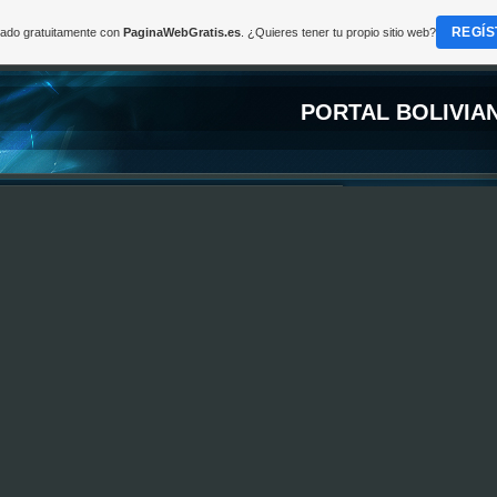
REGÍS
reado gratuitamente con
PaginaWebGratis.es
. ¿Quieres tener tu propio sitio web?
PORTAL BOLIVIA