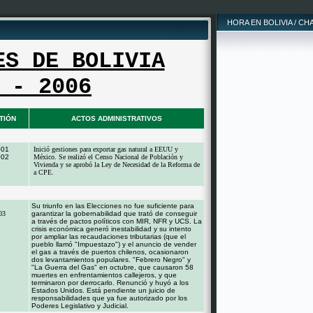
HORA EN BOLIVIA / CH
ES DE BOLIVIA
 - 2006
TIÓN
ACTOS ADMINISTRATIVOS
001
Inició gestiones para exportar gas natural a EEUU y
002
México. Se realizó el Censo Nacional de Población y
Vivienda y se aprobó la Ley de Necesidad de la Reforma de
a CPE.
Su triunfo en las Elecciones no fue suficiente para
03
garantizar la gobernabilidad que trató de conseguir
a través de pactos políticos con MIR, NFR y UCS. La
crisis económica generó inestabilidad y su intento
por ampliar las recaudaciones tributarias (que el
pueblo llamó "Impuestazo") y el anuncio de vender
el gas a través de puertos chilenos, ocasionaron
dos levantamientos populares. "Febrero Negro" y
"La Guerra del Gas" en octubre, que causaron 58
muertes en enfrentamientos callejeros, y que
terminaron por derrocarlo. Renunció y huyó a los
Estados Unidos. Está pendiente un juicio de
responsabilidades que ya fue autorizado por los
Poderes Legislativo y Judicial.