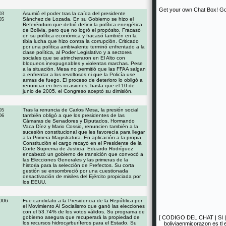
Get your own Chat Box!
Go
03
Asumió el poder tras la caída del presidente
05
Sánchez de Lozada. En su Gobierno se hizo el
Referéndum que debió definir la política energética
de Bolivia, pero que no logró el propósito. Fracasó
en su política económica y fracasó también en la
tibia lucha que hizo contra la corrupción. Criticado
por una política ambivalente terminó enfrentado a la
clase política, al Poder Legislativo y a sectores
sociales que se atrincheraron en El Alto con
bloqueos inexpugnables y violentas marchas. Pese
a la situación, Mesa no permitió que las FFAA salgan
a enfrentar a los revoltosos ni que la Policía use
armas de fuego. El proceso de deterioro lo obligó a
renunciar en tres ocasiones, hasta que el 10 de
junio de 2005, el Congreso aceptó su dimisión.
05
Tras la renuncia de Carlos Mesa, la presión social
06
también obligó a que los presidentes de las
Cámaras de Senadores y Diputados, Hormando
Vaca Díez y Mario Cossio, renuncien también a la
sucesión constitucional que les favorecía para llegar
a la Primera Magistratura. En aplicación a la propia
Constitución el cargo recayó en el Presidente de la
Corte Suprema de Justicia. Eduardo Rodríguez
encabezó un gobierno de transición que convocó a
las Elecciones Generales y las primeras de la
historia para la selección de Prefectos. Su corta
gestión se ensombreció por una cuestionada
desactivación de misiles del Ejército propiciada por
los EEUU.
006
Fue candidato a la Presidencia de la República por
el Movimiento Al Socialismo que ganó las elecciones
con el 53.74% de los votos válidos. Su programa de
gobierno asegura que recuperará la propiedad de
[
CODIGO DEL CHAT
|
SI
los recursos hidrocarburíferos para el Estado. Su
boliviaenmicorazon es tl