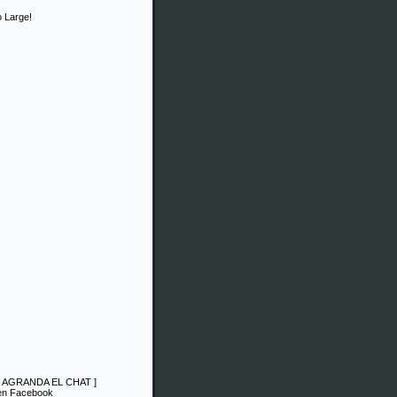
 Large!
|
AGRANDA EL CHAT
]
 en Facebook