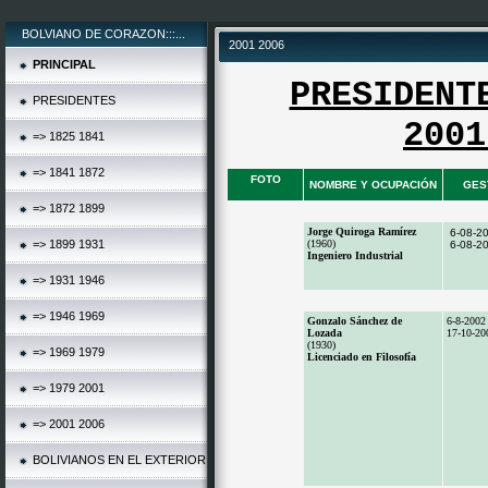
BOLVIANO DE CORAZON:::...
2001 2006
PRINCIPAL
PRESIDENT
PRESIDENTES
2001
=> 1825 1841
=> 1841 1872
FOTO
NOMBRE Y OCUPACIÓN
GES
=> 1872 1899
Jorge Quiroga Ramírez
6-08-2
=> 1899 1931
(1960)
6-08-2
Ingeniero Industrial
=> 1931 1946
=> 1946 1969
Gonzalo Sánchez de
6-8-2002
Lozada
17-10-20
(1930)
=> 1969 1979
Licenciado en Filosofía
=> 1979 2001
=> 2001 2006
BOLIVIANOS EN EL EXTERIOR