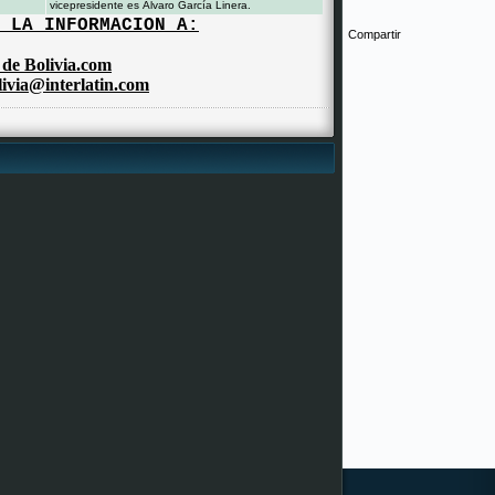
vicepresidente es Álvaro García Linera.
 LA INFORMACION A:
Compartir
o de
Bolivia.com
ivia@interlatin.com