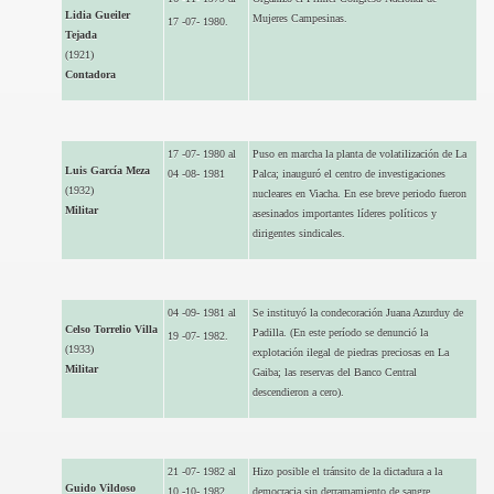
Lidia Gueiler
Mujeres Campesinas.
17 -07- 1980.
Tejada
(1921)
Contadora
17 -07- 1980 al
Puso en marcha la planta de volatilización de La
Luis García Meza
04 -08- 1981
Palca; inauguró el centro de investigaciones
(1932)
nucleares en Viacha. En ese breve periodo fueron
Militar
asesinados importantes líderes políticos y
dirigentes sindicales.
04 -09- 1981 al
Se instituyó la condecoración Juana Azurduy de
Celso Torrelio Villa
Padilla. (En este período se denunció la
19 -07- 1982.
(1933)
explotación ilegal de piedras preciosas en La
Militar
Gaiba; las reservas del Banco Central
descendieron a cero).
21 -07- 1982 al
Hizo posible el tránsito de la dictadura a la
Guido Vildoso
10 -10- 1982
democracia sin derramamiento de sangre.