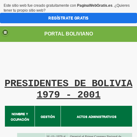
Este sitio web fue creado gratuitamente con
PaginaWebGratis.es
. ¿Quieres
tener tu propio sitio web?
REGÍSTRATE GRATIS
PORTAL BOLIVIANO
PRESIDENTES DE BOLIVIA
1979 - 2001
NOMBRE Y
GESTIÓN
ACTOS ADMINISTRATIVOS
OCUPACIÓN
16 -11- 1979 al
Organizó el Primer Congreso Nacional de