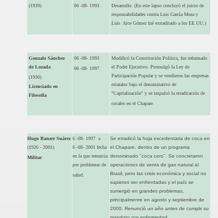
(1939)
06 -08- 1993
Desarrollo. (En este lapso concluyó el juicio de
responsabilidades contra Luis García Meza y
Luis Arce Gómez fué extraditado a los EE.UU.)
Gonzalo Sánchez
06 -08- 1993
Modificó la Constitución Política, fue reformado
de Lozada
el Poder Ejecutivo. Promulgó la Ley de
06 -08- 1997.
Participación Popular y se vendieron las empresas
(1930)
estatales bajo el denominativo de
Licenciado en
"Capitalización" y se impulsó la erradicación de
Filosofía
cocales en el Chapare.
Hugo Banzer Suárez
6 -08- 1997 a
Se erradicó la hoja excedentaria de coca en
(1926 - 2001)
6 -08- 2001 fecha
el Chapare, dentro de un programa
en la que renuncia
denominado "coca cero". Se concretaron
Militar
por problemas de
operaciones de venta de gas natural al
Brasil, pero las crisis económica y social no
salud.
supieron ser enfrentadas y el país se
sumergió en grandes problemas,
principalmente en agosto y septiembre de
2000. Renunció un año antes de cumplir su
mandato por enfermedad.