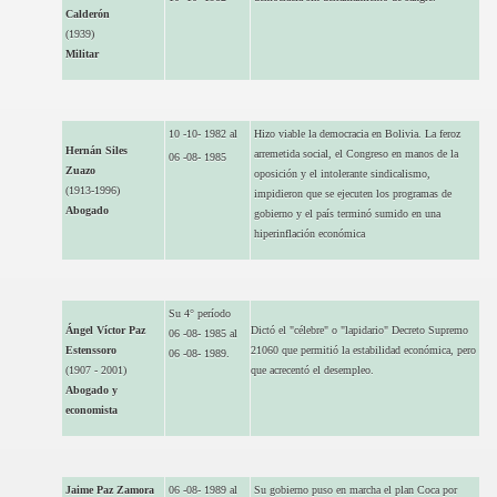
Calderón
(1939)
Militar
10 -10- 1982 al
Hizo viable la democracia en Bolivia. La feroz
Hernán Siles
arremetida social, el Congreso en manos de la
06 -08- 1985
Zuazo
oposición y el intolerante sindicalismo,
(1913-1996)
impidieron que se ejecuten los programas de
Abogado
gobierno y el país terminó sumido en una
hiperinflación económica
Su 4° período
Ángel Víctor Paz
Dictó el "célebre" o "lapidario" Decreto Supremo
06 -08- 1985 al
Estenssoro
21060 que permitió la estabilidad económica, pero
06 -08- 1989.
(1907 - 2001)
que acrecentó el desempleo.
Abogado y
economista
Jaime Paz Zamora
06 -08- 1989 al
Su gobierno puso en marcha el plan Coca por