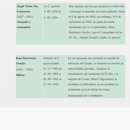
Ángel Víctor Paz
La 2° gestión
Hizo aprobar una ley que permitía su reelección
Estenssoro
6 -08- 1960 al
y prorrogó su mandato (su tercer período) hasta
(1907 - 2001)
el 6 de agosto de 1968; sin embargo, el 4 de
6 -08- 1964.
Abogado y
noviembre de 1964, un golpe de estado
economista
encabezado por su vicepresidente, René
Barrientos Ortuño y por el Comandante de las
FF.AA., Alfredo Ovando Candia, lo derrocó.
René Barrientos
Gobernó en 2
En sus gestiones fue instalada la estación de
Ortuño
oportunidades
televisión del Estado; se fomentó la creación de
05 -11- 1964 al
universidades privadas; inauguró la
(1919 – 1969)
26 -05- 1965 y
remodelación del aeropuerto de El Alto y la
M
ilitar
06 -08- 1966 al
empresa de Corani. Murió trágicamente al
27 -04- 1969
estrellarse su helicóptero en un accidente no
esclarecido en la localidad de Arque,
departamento de Cochabamba.