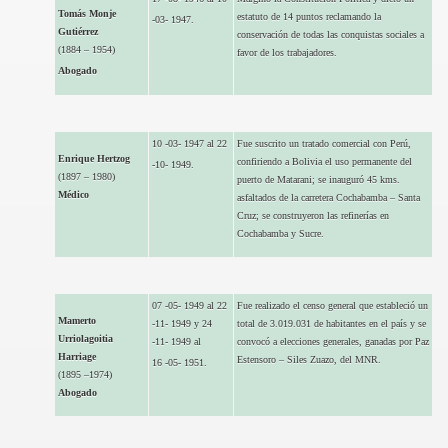
Tomás Monje
estatuto de 14 puntos reclamando la
-03- 1947.
Gutiérrez
conservación de todas las conquistas sociales a
(1884 – 1954)
favor de los trabajadores.
Abogado
10 -03- 1947 al 22
Fue suscrito un tratado comercial con Perú,
Enrique Hertzog
confiriendo a Bolivia el uso permanente del
-10- 1949.
(1897 – 1980)
puerto de Matarani; se inauguró 45 kms.
Médico
asfaltados de la carretera Cochabamba – Santa
Cruz; se construyeron las refinerías en
Cochabamba y Sucre.
07 -05- 1949 al 22
Fue realizado el censo general que estableció un
Mamerto
-11- 1949 y 24
total de 3.019.031 de habitantes en el país y se
Urriolagoitia
-11- 1949 al
convocó a elecciones generales, ganadas por Paz
Harriage
Estensoro – Siles Zuazo, del MNR.
16 -05- 1951.
(1895 –1974)
Abogado