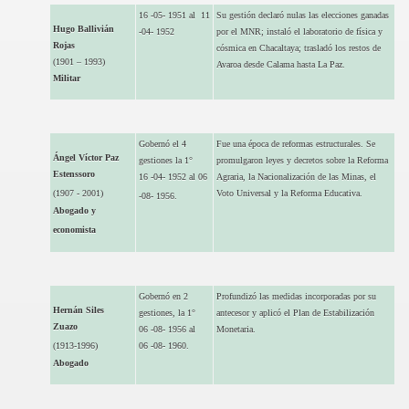
16 -05- 1951 al 11
Su gestión declaró nulas las elecciones ganadas
Hugo Ballivián
-04- 1952
por el MNR; instaló el laboratorio de física y
Rojas
cósmica en Chacaltaya; trasladó los restos de
(1901 – 1993)
Avaroa desde Calama hasta La Paz.
Militar
Gobernó el 4
Fue una época de reformas estructurales. Se
Ángel Víctor Paz
gestiones la 1°
promulgaron leyes y decretos sobre la Reforma
Estenssoro
16 -04- 1952 al 06
Agraria, la Nacionalización de las Minas, el
(1907 - 2001)
Voto Universal y la Reforma Educativa.
-08- 1956.
Abogado y
economista
Gobernó en 2
Profundizó las medidas incorporadas por su
Hernán Siles
gestiones, la 1°
antecesor y aplicó el Plan de Estabilización
Zuazo
06 -08- 1956 al
Monetaria.
(1913-1996)
06 -08- 1960.
Abogado