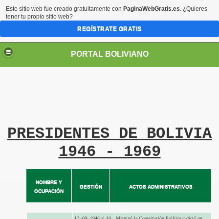
Este sitio web fue creado gratuitamente con
PaginaWebGratis.es
. ¿Quieres
tener tu propio sitio web?
REGÍSTRATE GRATIS
PORTAL BOLIVIANO
PRESIDENTES DE BOLIVIA
1946 - 1969
NOMBRE Y
GESTIÓN
ACTOS ADMINISTRATIVOS
OCUPACIÓN
17 -08- 1946 al 10
Marginó la Constitución Política y dictó un