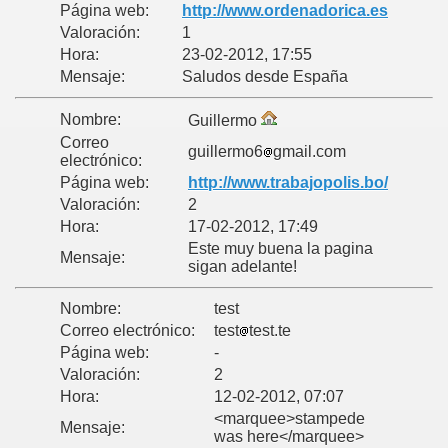
Página web:
http://www.ordenadorica.es
Valoración:
1
Hora:
23-02-2012, 17:55
Mensaje:
Saludos desde España
Nombre:
Guillermo
Correo
guillermo6
gmail.com
electrónico:
Página web:
http://www.trabajopolis.bo/
Valoración:
2
Hora:
17-02-2012, 17:49
Este muy buena la pagina
Mensaje:
sigan adelante!
Nombre:
test
Correo electrónico:
test
test.te
Página web:
-
Valoración:
2
Hora:
12-02-2012, 07:07
<marquee>stampede
Mensaje:
was here</marquee>