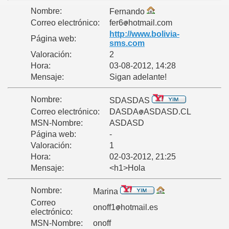
Nombre:
Fernando
Correo electrónico:
fer6
hotmail.com
http://www.bolivia-
Página web:
sms.com
Valoración:
2
Hora:
03-08-2012, 14:28
Mensaje:
Sigan adelante!
Nombre:
SDASDAS
Correo electrónico:
DASDA
ASDASD.CL
MSN-Nombre:
ASDASD
Página web:
-
Valoración:
1
Hora:
02-03-2012, 21:25
Mensaje:
<h1>Hola
Nombre:
Marina
Correo
onoff1
hotmail.es
electrónico:
MSN-Nombre:
onoff