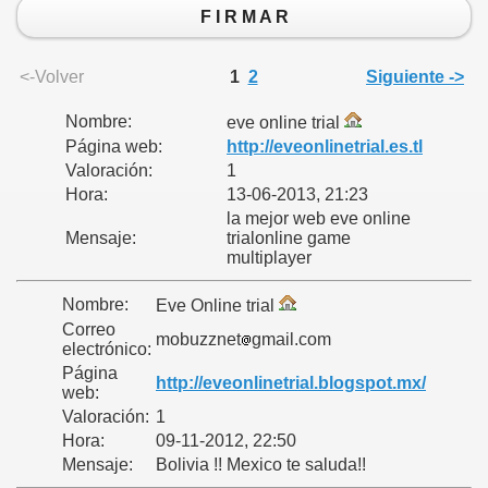
F I R M A R
<-Volver
1
2
Siguiente ->
Nombre:
eve online trial
Página web:
http://eveonlinetrial.es.tl
Valoración:
1
Hora:
13-06-2013, 21:23
la mejor web eve online
Mensaje:
trialonline game
multiplayer
Nombre:
Eve Online trial
Correo
mobuzznet
gmail.com
electrónico:
Página
http://eveonlinetrial.blogspot.mx/
web:
Valoración:
1
Hora:
09-11-2012, 22:50
Mensaje:
Bolivia !! Mexico te saluda!!