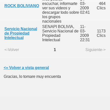
escuchar, informarte
03-
464
ROCK BOLIVIANO
ver sus videos y
2009
Clics
descargar todo sobre
02:41
los grupos
nacionales
SENAPI BOLIVIA,
11-
Servicio Nacional
Servicio Nacional de
03-
1173
de Propiedad
Propiedad
2009
Clics
Intelectual
Intelectual
22:31
<-Volver
1
Siguiente->
<= Volver a vista general
Gracias, lo tomare muy encuenta